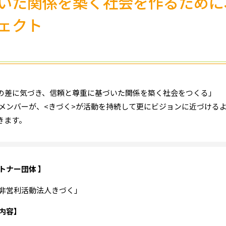
いた関係を築く​社会を作るために
ェクト
ラの差に気づき
、
信頼と尊重に基づいた関係を築く​社会をつくる」
たメンバーが、<きづく>が活動を持続して更にビジョンに近づける
きます。
トナー団体 】
非営利活動法人きづく」
内容】