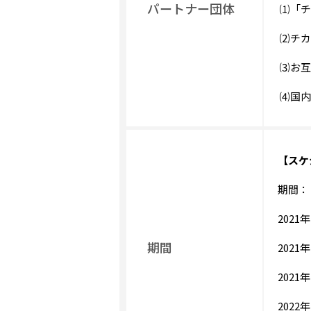
パートナー団体
⑴「チ
⑵チカ
⑶お互
⑷国内
【スケ
期間： 
2021
期間
2021年
2021
2022