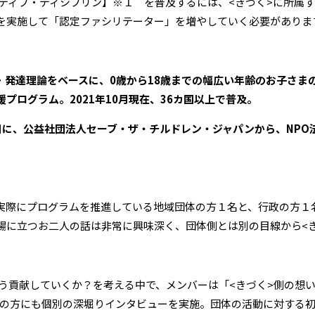
ジティブ・ディシプリン】※１ を普及するには、<きづく>に所属
を実施して「認定ファシリテーター」を増やしていく必要がありま
・
発達理論をベースに、0歳から18歳までの幅広い年齢のお子さま
プログラム。2021年10月現在、36カ国以上で普及。
1日に、公益社団法人セーブ・ザ・チルドレン・ジャパンから、NP
実際にプログラムを推進している地域団体の方１名と、行政の方１
場に立つお二人の話は非常に興味深く、団体側とは別の目線から<
どう貢献していくか？を考える中で、メンバーは「<きづく>側の想
当の方にも個別の深堀りインタビューを実施。団体の活動に対する