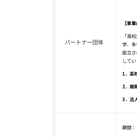
【事業
「高校
パートナー団体
学、多
設立さ
してい
1
．高
2
．就
3
．法
期間： 