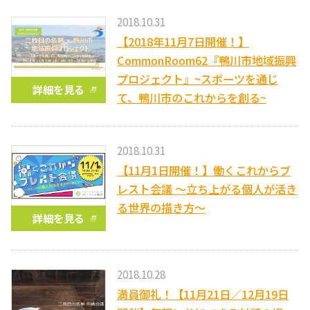
2018.10.31
【2018年11月7日開催！】
CommonRoom62『鴨川市地域振興
プロジェクト』~スポーツを通じ
詳細を見る
て、鴨川市のこれからを創る~
2018.10.31
【11月1日開催！】働くこれからブ
レスト会議 ～立ち上がる個人が活き
る世界の描き方～
詳細を見る
2018.10.28
満員御礼！【11月21日／12月19日